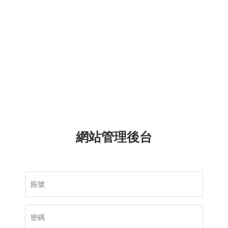
網站管理後台