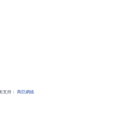
術支持：
商巨網絡